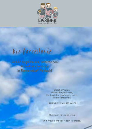
Die Rasselbande
Unser nagelneues, naturnahes
Rasselbandenhaus
in Ramersdorf-Perlach!
Erzieher/innen,
Kinderpfleger/innen,
Heilerziehungspfleger/innen,
Praktikant/innen
Teamwork = Dream Work!
Klick hier für mehr Infos!
Wir freuen uns über dein Interesse.