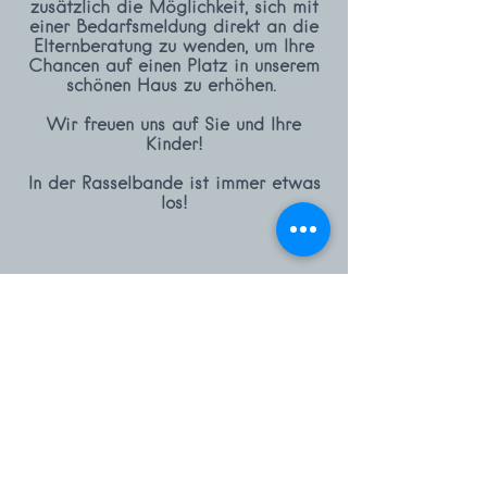
zusätzlich die Möglichkeit, sich mit
einer Bedarfsmeldung direkt an die
Elternberatung zu wenden, um Ihre
Chancen auf einen Platz in unserem
schönen Haus zu erhöhen.
Wir freuen uns auf Sie und Ihre
Kinder!
In der Rasselbande ist immer etwas
los!
Folge uns! #dierasselbande