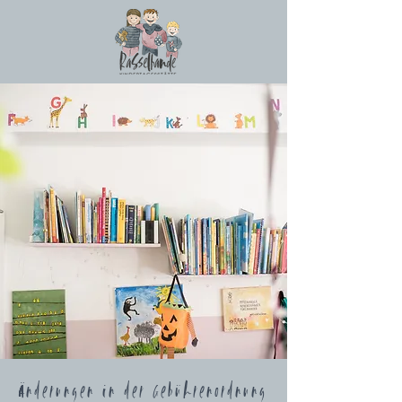
Änderungen in der Gebührenordnung